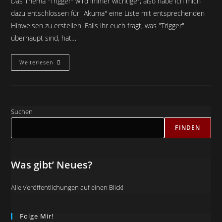
Das Thema "Trigger" wird immer wichtiger; also habe ich mich
dazu entschlossen für "Akuma" eine Liste mit entsprechenden
Hinweisen zu erstellen. Falls ihr euch fragt, was "Trigger"
überhaupt sind, hat…
Liebe
Weiterlesen
Alle!
Suchen
FINDEN
Was gibt’ Neues?
Alle Veröffentlichungen auf einen Blick!
Folge Mir!