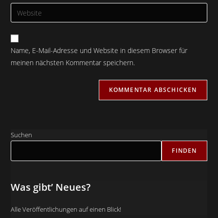
E-
Gib
zum
Mail-
deine
Kommentieren
Adresse
Website-
ein
zum
URL
Name, E-Mail-Adresse und Website in diesem Browser für
Kommentieren
ein
meinen nächsten Kommentar speichern.
ein
(optional)
Suchen
FINDEN
Was gibt’ Neues?
Alle Veröffentlichungen auf einen Blick!